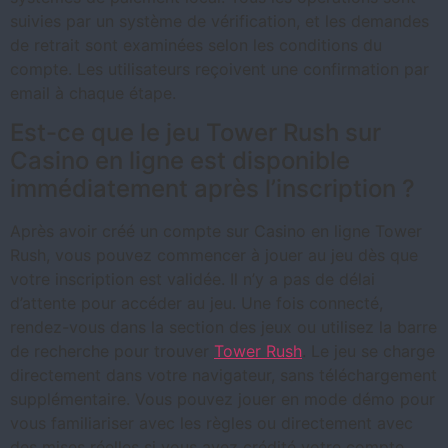
suivies par un système de vérification, et les demandes
de retrait sont examinées selon les conditions du
compte. Les utilisateurs reçoivent une confirmation par
email à chaque étape.
Est-ce que le jeu Tower Rush sur
Casino en ligne est disponible
immédiatement après l’inscription ?
Après avoir créé un compte sur Casino en ligne Tower
Rush, vous pouvez commencer à jouer au jeu dès que
votre inscription est validée. Il n’y a pas de délai
d’attente pour accéder au jeu. Une fois connecté,
rendez-vous dans la section des jeux ou utilisez la barre
de recherche pour trouver
Tower Rush
. Le jeu se charge
directement dans votre navigateur, sans téléchargement
supplémentaire. Vous pouvez jouer en mode démo pour
vous familiariser avec les règles ou directement avec
des mises réelles si vous avez crédité votre compte.