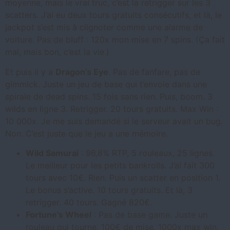
moyenne, mais le vrai truc, c’est la retrigger sur les 3
scatters. J’ai eu deux tours gratuits consécutifs, et là, le
jackpot s’est mis à clignoter comme une alarme de
voiture. Pas de bluff : 120x mon mise en 7 spins. (Ça fait
mal, mais bon, c’est la vie.)
Et puis il y a
Dragon’s Eye
. Pas de fanfare, pas de
gimmick. Juste un jeu de base qui t’envoie dans une
spirale de dead spins. 15 fois sans rien. Puis, boom. 3
wilds en ligne 3. Retrigger. 20 tours gratuits. Max Win :
10 000x. Je me suis demandé si le serveur avait un bug.
Non. C’est juste que le jeu a une mémoire.
Wild Samurai
: 96,8% RTP, 5 rouleaux, 25 lignes.
Le meilleur pour les petits bankrolls. J’ai fait 300
tours avec 10€. Rien. Puis un scatter en position 1.
Le bonus s’active. 10 tours gratuits. Et là, 3
retrigger. 40 tours. Gagné 820€.
Fortune’s Wheel
: Pas de base game. Juste un
rouleau qui tourne. 100€ de mise, 1000x max win.