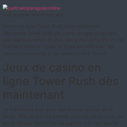
Just another WordPress site
Casino en ligne Tower Rush jouez maintenant
Découvrez Tower Rush, un casino en ligne proposant
une sélection variée de jeux, des bonus attractifs et une
interface intuitive. Jouez en toute sécurité avec des
transactions rapides et un support client réactif.
Jeux de casino en
ligne Tower Rush dès
maintenant
Je m’attendais à un autre slot enrobé de bruit et de
flashs. (Pas de bol.) Le premier tour m’a mis un coup de
poing dans le ventre. Pas de scatters à la con, pas de