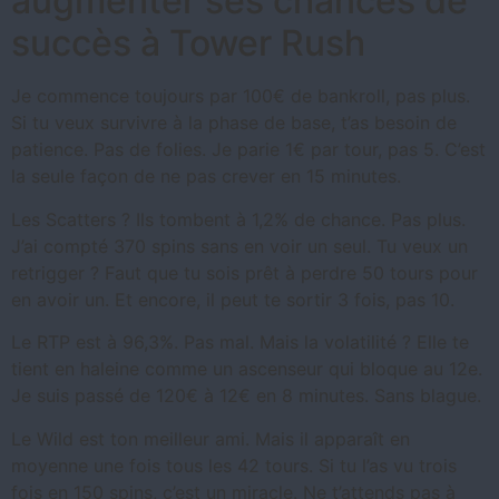
augmenter ses chances de
succès à Tower Rush
Je commence toujours par 100€ de bankroll, pas plus.
Si tu veux survivre à la phase de base, t’as besoin de
patience. Pas de folies. Je parie 1€ par tour, pas 5. C’est
la seule façon de ne pas crever en 15 minutes.
Les Scatters ? Ils tombent à 1,2% de chance. Pas plus.
J’ai compté 370 spins sans en voir un seul. Tu veux un
retrigger ? Faut que tu sois prêt à perdre 50 tours pour
en avoir un. Et encore, il peut te sortir 3 fois, pas 10.
Le RTP est à 96,3%. Pas mal. Mais la volatilité ? Elle te
tient en haleine comme un ascenseur qui bloque au 12e.
Je suis passé de 120€ à 12€ en 8 minutes. Sans blague.
Le Wild est ton meilleur ami. Mais il apparaît en
moyenne une fois tous les 42 tours. Si tu l’as vu trois
fois en 150 spins, c’est un miracle. Ne t’attends pas à