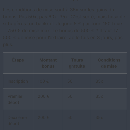
Les conditions de mise sont à 35x sur les gains du
bonus. Pas 50x, pas 60x. 35x. C’est serré, mais faisable
si tu gères ton bankroll. Je joue 5 € par tour. 150 tours
= 750 € de mise max. Le bonus de 500 € ? Il faut 17
500 € de mise pour l’extraire. Je le fais en 3 jours, pas
plus.
Étape
Montant
Tours
Conditions
bonus
gratuits
de mise
Inscription
100 €
50
35x
Premier
200 €
50
35x
dépôt
Deuxième
200 €
50
35x
dépôt