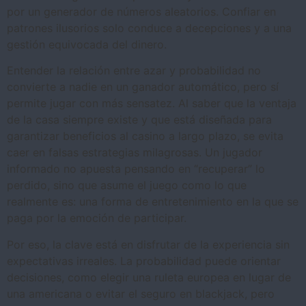
por un generador de números aleatorios. Confiar en
patrones ilusorios solo conduce a decepciones y a una
gestión equivocada del dinero.
Entender la relación entre azar y probabilidad no
convierte a nadie en un ganador automático, pero sí
permite jugar con más sensatez. Al saber que la ventaja
de la casa siempre existe y que está diseñada para
garantizar beneficios al casino a largo plazo, se evita
caer en falsas estrategias milagrosas. Un jugador
informado no apuesta pensando en “recuperar” lo
perdido, sino que asume el juego como lo que
realmente es: una forma de entretenimiento en la que se
paga por la emoción de participar.
Por eso, la clave está en disfrutar de la experiencia sin
expectativas irreales. La probabilidad puede orientar
decisiones, como elegir una ruleta europea en lugar de
una americana o evitar el seguro en blackjack, pero