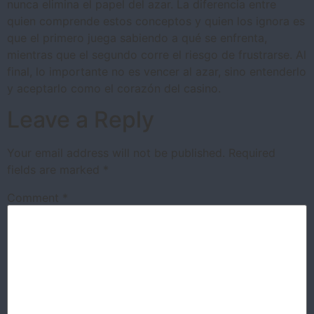
nunca elimina el papel del azar. La diferencia entre
quien comprende estos conceptos y quien los ignora es
que el primero juega sabiendo a qué se enfrenta,
mientras que el segundo corre el riesgo de frustrarse. Al
final, lo importante no es vencer al azar, sino entenderlo
y aceptarlo como el corazón del casino.
Leave a Reply
Your email address will not be published.
Required
fields are marked
*
Comment
*