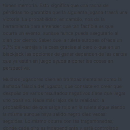
tienen memoria. Esto significa que una racha de
pérdidas no garantiza que la siguiente jugada traerá una
victoria. La probabilidad, en cambio, nos da la
herramienta para entender qué tan factible es que
ocurra un evento, aunque nunca pueda asegurarlo al
cien por ciento. Saber que la ruleta europea ofrece un
2,7% de ventaja a la casa gracias al cero o que en un
blackjack las opciones de ganar dependen de las cartas
que ya están en juego ayuda a poner las cosas en
perspectiva.
Muchos jugadores caen en trampas mentales como la
llamada falacia del jugador, que consiste en creer que
después de varios resultados negativos tiene que llegar
uno positivo. Nada más lejos de la realidad: la
probabilidad de que salga rojo en la ruleta sigue siendo
la misma aunque haya salido negro diez veces
seguidas. Lo mismo ocurre con las tragamonedas,
donde cada giro es independiente y está controlado